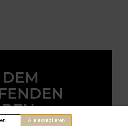
 DEM
FENDEN
IBEN.