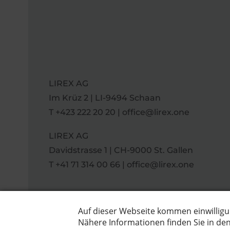
LIREX AG
Im Krüz 2 | LI-9494 Schaan
T
+423 222 20 20
|
office@lirex.one
LIREX AG
Davidstrasse 1 | CH-9000 St. Gallen
T
+41 71 314 00 66
|
office@lirex.one