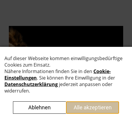
EINSATZ.
STÄRKE.
KÖNIGSDISZI
PLIN.