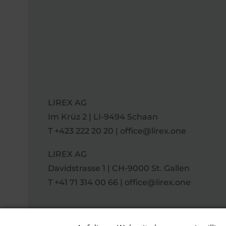
LIREX AG
Im Krüz 2 | LI-9494 Schaan
T
+423 222 20 20
|
office@lirex.one
LIREX AG
Davidstrasse 1 | CH-9000 St. Gallen
T
+41 71 314 00 66
|
office@lirex.one