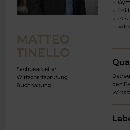
Gymn
bei 
in A
Admi
MATTEO
TINELLO
Qual
Sachbearbeiter
Betreu
Wirtschaftsprüfung
den B
Buchhaltung
Wirtsc
Leb