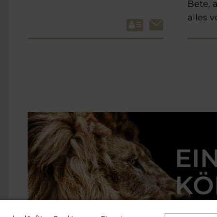
Bete, 
alles v
EI
KÖ
.