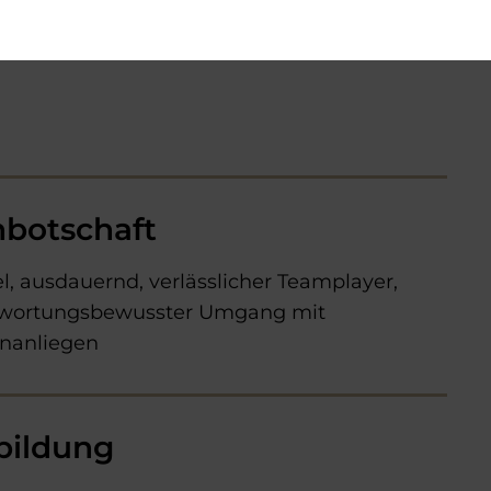
nbotschaft
el, ausdauernd, verlässlicher Teamplayer,
twortungsbewusster Umgang mit
nanliegen
bildung