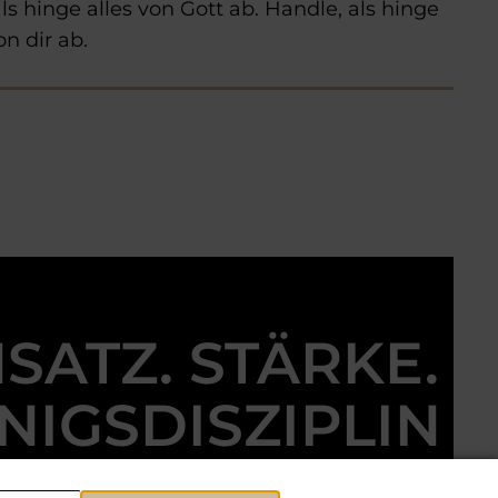
als hinge alles von Gott ab. Handle, als hinge
on dir ab.
NSATZ. STÄRKE.
NIGSDISZIPLIN