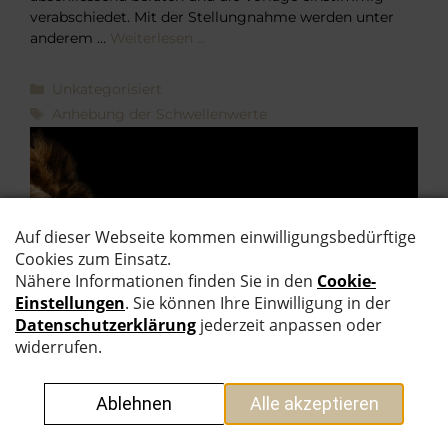
verabschiedet. Mit der Stellungnahme werden unter
anderem …
Weiterlesen …
Kategorien
Unkategorisiert
Schlagwörter
Anhebung der Schwellenwerte
EINSATZ.
STÄRKE.
KÖNIGSDISZI
PLIN.