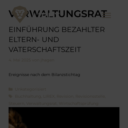
Zum
Inhalt
VERWALTUNGSRAT
Me
springen
EINFÜHRUNG BEZAHLTER
ELTERN- UND
VATERSCHAFTSZEIT
4. Mai 2025
von
jhagen
Ereignisse nach dem Bilanzstichtag
Kategorien
Unkategorisiert
Schlagwörter
Buchhaltung
,
LIREX
,
Revision
,
Revisionsstelle
,
Steuern
,
Verwaltungsrat
,
Wirtschaftsprüfung