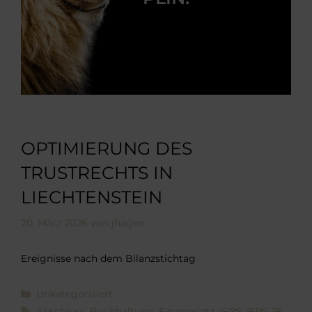
OPTIMIERUNG DES
TRUSTRECHTS IN
LIECHTENSTEIN
20. März 2026
von
jhagen
Ereignisse nach dem Bilanzstichtag
Kategorien
Unkategorisiert
Schlagwörter
Abschluss
,
Buchhaltung
,
Finanzplatz
,
IFRS
,
IFRS 18
,