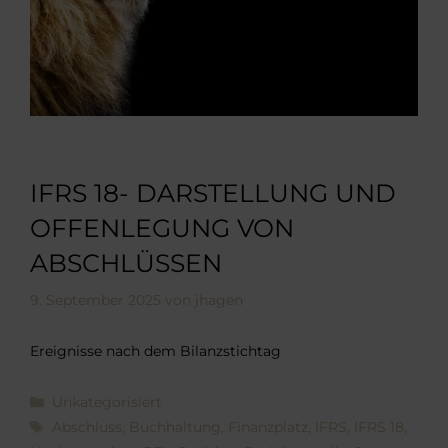
IFRS 18- DARSTELLUNG UND
OFFENLEGUNG VON
ABSCHLÜSSEN
9. September 2025
von
jhagen
Ereignisse nach dem Bilanzstichtag
Kategorien
Unkategorisiert
Schlagwörter
Abschluss
,
Buchhaltung
,
Finanzplatz
,
IFRS
,
IFRS 18
,