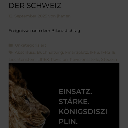
DER SCHWEIZ
12. September 2025
von
jhagen
Ereignisse nach dem Bilanzstichtag
Kategorien
Unkategorisiert
Schlagwörter
Abschluss
,
Buchhaltung
,
Finanzplatz
,
IFRS
,
IFRS 18
,
Liechtenstein
,
LIREX
,
Revision
,
Revisionsstelle
,
Steuern
EINSATZ.
STÄRKE.
KÖNIGSDISZI
PLIN.