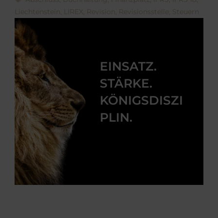
Liechtenstein
,
LIREX
,
Revision
,
Revisionsstelle
,
Steuern
EINSATZ.
STÄRKE.
KÖNIGSDISZI
PLIN.