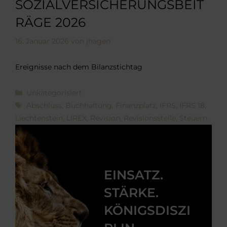
SOZIALVERSICHERUNGSBEIT
RÄGE 2026
16. Januar 2026
von
jhagen
Ereignisse nach dem Bilanzstichtag
Kategorien
Unkategorisiert
Schlagwörter
Abschluss
,
Buchhaltung
,
Finanzplatz
,
IFRS
,
IFRS 18
,
Liechtenstein
,
LIREX
,
Revision
,
Revisionsstelle
,
Steuern
EINSATZ.
STÄRKE.
KÖNIGSDISZI