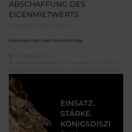
ABSCHAFFUNG DES
EIGENMIETWERTS
9. Dezember 2025
von
jhagen
Ereignisse nach dem Bilanzstichtag
Kategorien
Unkategorisiert
Schlagwörter
Abschluss
,
Buchhaltung
,
Finanzplatz
,
IFRS
,
IFRS 18
,
Liechtenstein
,
LIREX
,
Revision
,
Revisionsstelle
,
Steuern
EINSATZ.
STÄRKE.
KÖNIGSDISZI