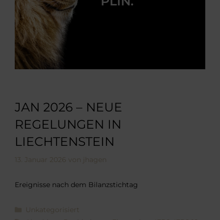
PLIN.
JAN 2026 – NEUE
REGELUNGEN IN
LIECHTENSTEIN
13. Januar 2026
von
jhagen
Ereignisse nach dem Bilanzstichtag
Kategorien
Unkategorisiert