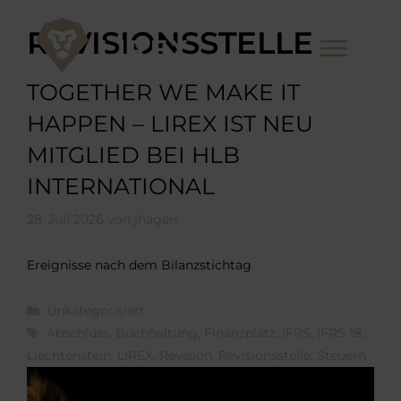
Zum
Inhalt
REVISIONSSTELLE
Me
springen
TOGETHER WE MAKE IT
HAPPEN – LIREX IST NEU
MITGLIED BEI HLB
INTERNATIONAL
28. Juli 2026
von
jhagen
Ereignisse nach dem Bilanzstichtag
Kategorien
Unkategorisiert
Schlagwörter
Abschluss
,
Buchhaltung
,
Finanzplatz
,
IFRS
,
IFRS 18
,
Liechtenstein
,
LIREX
,
Revision
,
Revisionsstelle
,
Steuern