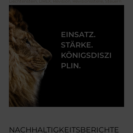
Liechtenstein
,
LIREX
,
Revision
,
Revisionsstelle
,
Steuern
EINSATZ.
STÄRKE.
KÖNIGSDISZI
PLIN.
NACHHALTIGKEITSBERICHTE