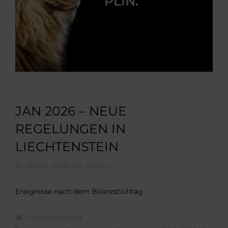
PLIN.
JAN 2026 – NEUE
REGELUNGEN IN
LIECHTENSTEIN
13. Januar 2026
von
jhagen
Ereignisse nach dem Bilanzstichtag
Kategorien
Unkategorisiert