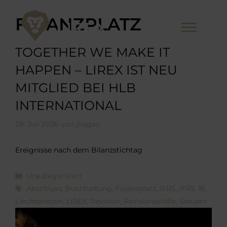
Zum
Inhalt
FINANZPLATZ
Me
springen
TOGETHER WE MAKE IT
HAPPEN – LIREX IST NEU
MITGLIED BEI HLB
INTERNATIONAL
28. Juli 2026
von
jhagen
Ereignisse nach dem Bilanzstichtag
Kategorien
Unkategorisiert
Schlagwörter
Abschluss
,
Buchhaltung
,
Finanzplatz
,
IFRS
,
IFRS 18
,
Liechtenstein
,
LIREX
,
Revision
,
Revisionsstelle
,
Steuern