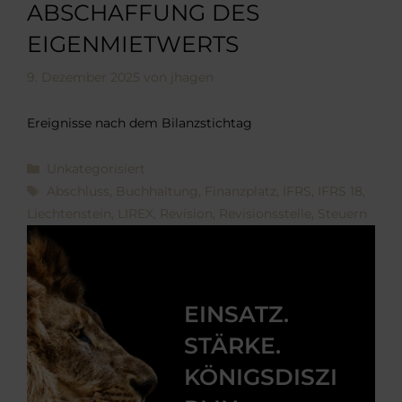
ABSCHAFFUNG DES
EIGENMIETWERTS
9. Dezember 2025
von
jhagen
Ereignisse nach dem Bilanzstichtag
Kategorien
Unkategorisiert
Schlagwörter
Abschluss
,
Buchhaltung
,
Finanzplatz
,
IFRS
,
IFRS 18
,
Liechtenstein
,
LIREX
,
Revision
,
Revisionsstelle
,
Steuern
EINSATZ.
STÄRKE.
KÖNIGSDISZI