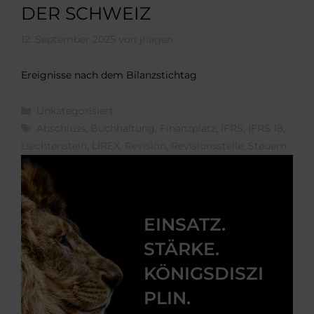
DER SCHWEIZ
12. September 2025
von
jhagen
Ereignisse nach dem Bilanzstichtag
Kategorien
Unkategorisiert
Schlagwörter
Abschluss
,
Buchhaltung
,
Finanzplatz
,
IFRS
,
IFRS 18
,
Liechtenstein
,
LIREX
,
Revision
,
Revisionsstelle
,
Steuern
EINSATZ.
STÄRKE.
KÖNIGSDISZI
PLIN.