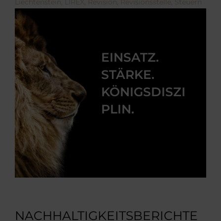
Liechtenstein
,
LIREX
,
Revision
,
Revisionsstelle
,
Steuern
EINSATZ.
STÄRKE.
KÖNIGSDISZI
PLIN.
NACHHALTIGKEITSBERICHTE