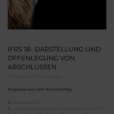
IFRS 18- DARSTELLUNG UND
OFFENLEGUNG VON
ABSCHLÜSSEN
9. September 2025
von
jhagen
Ereignisse nach dem Bilanzstichtag
Kategorien
Unkategorisiert
Schlagwörter
Abschluss
,
Buchhaltung
,
Finanzplatz
,
IFRS
,
IFRS 18
,