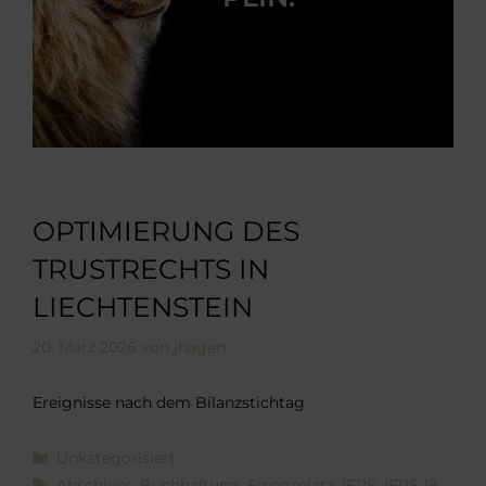
OPTIMIERUNG DES
TRUSTRECHTS IN
LIECHTENSTEIN
20. März 2026
von
jhagen
Ereignisse nach dem Bilanzstichtag
Kategorien
Unkategorisiert
Schlagwörter
Abschluss
,
Buchhaltung
,
Finanzplatz
,
IFRS
,
IFRS 18
,