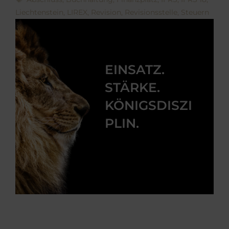
Liechtenstein
,
LIREX
,
Revision
,
Revisionsstelle
,
Steuern
EINSATZ.
STÄRKE.
KÖNIGSDISZI
PLIN.