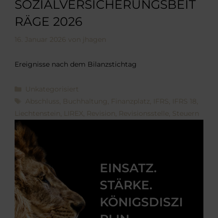
SOZIALVERSICHERUNGSBEIT
RÄGE 2026
16. Januar 2026
von
jhagen
Ereignisse nach dem Bilanzstichtag
Kategorien
Unkategorisiert
Schlagwörter
Abschluss
,
Buchhaltung
,
Finanzplatz
,
IFRS
,
IFRS 18
,
Liechtenstein
,
LIREX
,
Revision
,
Revisionsstelle
,
Steuern
EINSATZ.
STÄRKE.
KÖNIGSDISZI